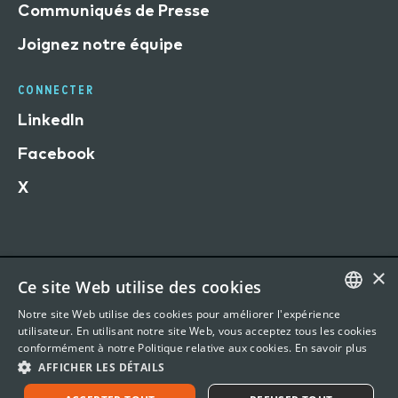
Communiqués de Presse
Joignez notre équipe
CONNECTER
LinkedIn
Facebook
X
×
Ce site Web utilise des cookies
Conditions d'utilisation du site Web
Notre site Web utilise des cookies pour améliorer l'expérience
Déclaration de confidentialité
ENGLISH
utilisateur. En utilisant notre site Web, vous acceptez tous les cookies
conformément à notre Politique relative aux cookies.
En savoir plus
©
2026 Vertafore, Inc. 1440 Rue Sainte-Catherine O,
FRENCH
AFFICHER LES DÉTAILS
Office 901, Montreal, QC H3G1R8