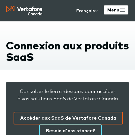
Skip
Select
to
Menu
your
main
language
content
Connexion aux produits
SaaS
Consultez le lien ci-dessous pour accéder
à vos solutions SaaS de Vertafore Canada
Accéder aux SaaS de Vertafore Canada
Besoin d'assistance?