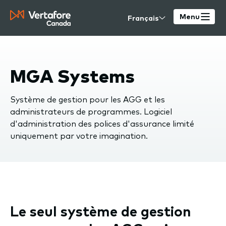
Skip
Select
to
Menu
your
main
language
content
MGA Systems
Système de gestion pour les AGG et les
administrateurs de programmes.
Logiciel
d'administration des polices d'assurance limité
uniquement par votre imagination.
Le seul système de gestion