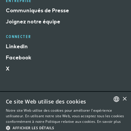
ENTREPRISE
Communiqués de Presse
Joignez notre équipe
CONNECTER
LinkedIn
Facebook
X
×
Ce site Web utilise des cookies
Conditions d'utilisation du site Web
Notre site Web utilise des cookies pour améliorer l'expérience
Déclaration de confidentialité
ENGLISH
utilisateur. En utilisant notre site Web, vous acceptez tous les cookies
conformément à notre Politique relative aux cookies.
En savoir plus
©
2026 Vertafore, Inc. 1440 Rue Sainte-Catherine O,
FRENCH
AFFICHER LES DÉTAILS
Office 901, Montreal, QC H3G1R8